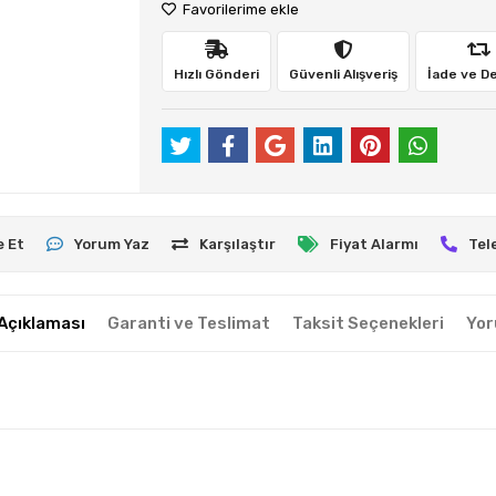
Favorilerime ekle
Hızlı Gönderi
Güvenli Alışveriş
İade ve D
e Et
Yorum Yaz
Karşılaştır
Fiyat Alarmı
Tel
Açıklaması
Garanti ve Teslimat
Taksit Seçenekleri
Yor