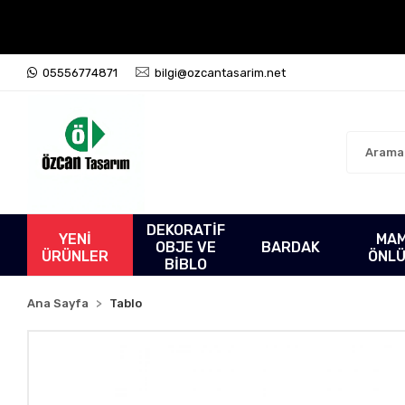
05556774871
bilgi@ozcantasarim.net
DEKORATİF
YENİ
MA
OBJE VE
BARDAK
ÜRÜNLER
ÖNL
BİBLO
Ana Sayfa
Tablo