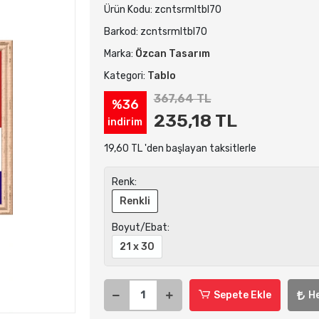
Ürün Kodu:
zcntsrmltbl70
Barkod:
zcntsrmltbl70
Marka:
Özcan Tasarım
Kategori:
Tablo
367,64 TL
%36
235,18 TL
indirim
19,60 TL 'den başlayan taksitlerle
Renk:
Renkli
Boyut/Ebat:
21 x 30
Sepete Ekle
H