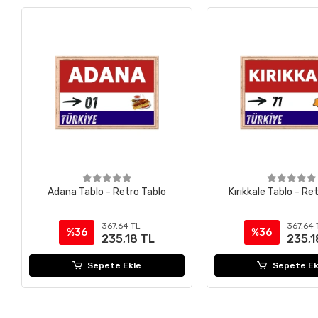
Adana Tablo - Retro Tablo
Kırıkkale Tablo - Re
367,64 TL
367,64 
%36
%36
235,18 TL
235,1
Sepete Ekle
Sepete Ek