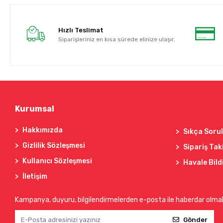
Hızlı Teslimat
Siparişleriniz en kısa sürede elinize ulaşır.
Kurumsal
Hakkımızda
Sıkça Soru
Gizlilik Sözleşmesi
Sipariş Tak
Kullanıcı Sözleşmesi
Havale Bild
İletişim
Kampanya, duyuru, bilgilendirmelerden e-posta ile haberdar olma
Gönder