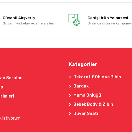
Güvenli Alışveriş
Geniş Ürün Yelpazesi
Güvenli ve kolay ödeme sistemi
Binlerce ürün ve kampany
Kategoriler
Dekoratif Obje ve Biblo
lan Sorular
Bardak
ip
Mama Önlüğü
irimleri
Bebek Body & Zıbın
Duvar Saati
k istiyorum.