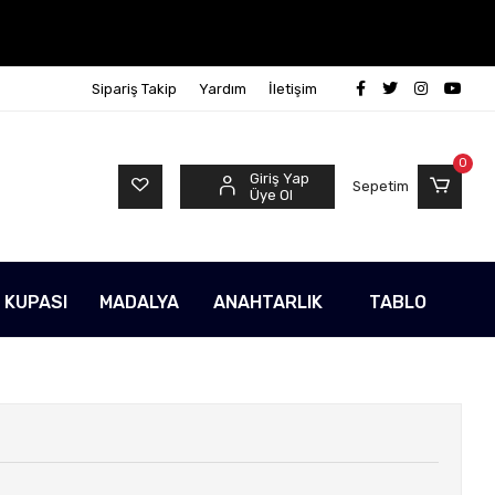
Sipariş Takip
Yardım
İletişim
0
Giriş Yap
Sepetim
Üye Ol
 KUPASI
MADALYA
ANAHTARLIK
TABLO