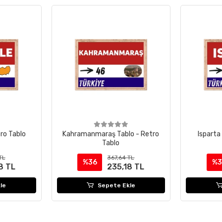
tro Tablo
Kahramanmaraş Tablo - Retro
Isparta
Tablo
TL
367,64 TL
%36
%3
8 TL
235,18 TL
le
Sepete Ekle