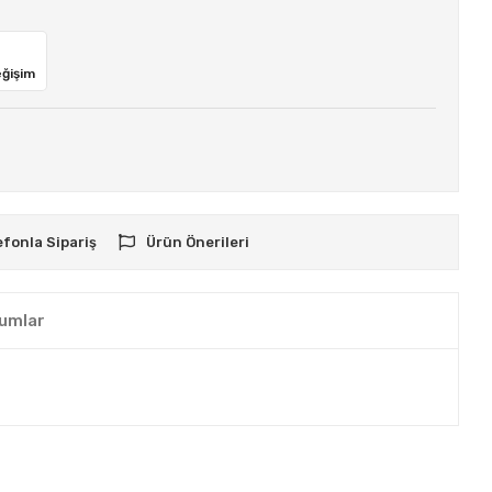
eğişim
efonla Sipariş
Ürün Önerileri
umlar