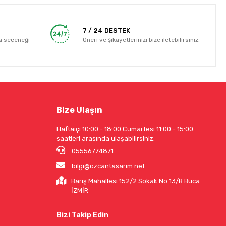
7 / 24 DESTEK
a seçeneği
Öneri ve şikayetlerinizi bize iletebilirsiniz.
Bize Ulaşın
Haftaiçi 10:00 - 18:00 Cumartesi 11:00 - 15:00
saatleri arasında ulaşabilirsiniz.
05556774871
bilgi@ozcantasarim.net
Barış Mahallesi 152/2 Sokak No 13/B Buca
İZMİR
Bizi Takip Edin