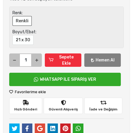
Renk:
Renkli
Boyut/Ebat:
21 x 30
Sepete
Hemen Al
Ekle
WHATSAPP İLE SİPARİŞ VER
Favorilerime ekle
Hızlı Gönderi
Güvenli Alışveriş
İade ve Değişim