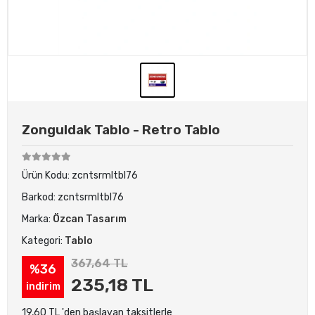
Zonguldak Tablo - Retro Tablo
Ürün Kodu:
zcntsrmltbl76
Barkod:
zcntsrmltbl76
Marka:
Özcan Tasarım
Kategori:
Tablo
367,64 TL
%36
235,18 TL
indirim
19,60 TL 'den başlayan taksitlerle