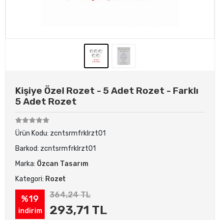
Kişiye Özel Rozet - 5 Adet Rozet - Farklı
5 Adet Rozet
Ürün Kodu:
zcntsrmfrklrzt01
Barkod:
zcntsrmfrklrzt01
Marka:
Özcan Tasarım
Kategori:
Rozet
364,24 TL
%19
293,71 TL
indirim