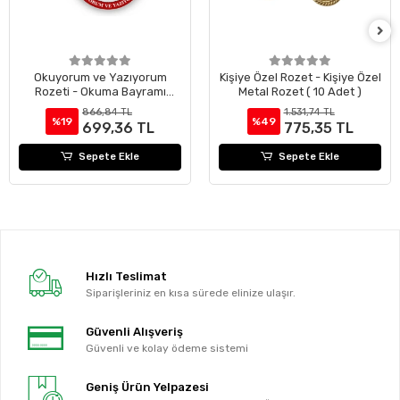
Okuyorum ve Yazıyorum
Kişiye Özel Rozet - Kişiye Özel
Rozeti - Okuma Bayramı
Metal Rozet ( 10 Adet )
Rozeti ( 24 Adet )
866,84 TL
1.531,74 TL
%19
%49
699,36 TL
775,35 TL
Sepete Ekle
Sepete Ekle
Hızlı Teslimat
Siparişleriniz en kısa sürede elinize ulaşır.
Güvenli Alışveriş
Güvenli ve kolay ödeme sistemi
Geniş Ürün Yelpazesi